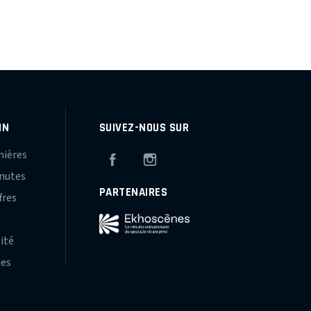
IN
SUIVEZ-NOUS SUR
mières
Facebook
Instagram
inutes
PARTENAIRES
fres
s
lité
hes