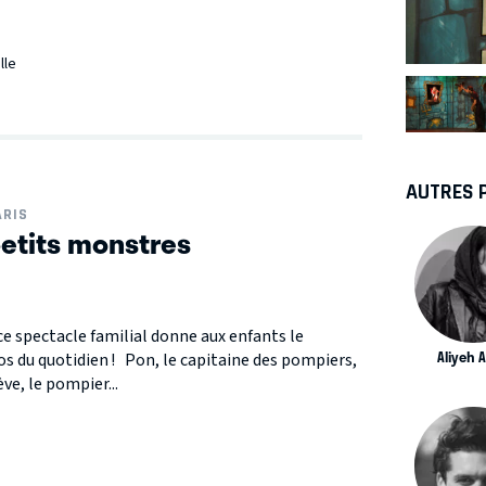
lle
AUTRES 
ARIS
petits monstres
 ce spectacle familial donne aux enfants le
Aliyeh A
os du quotidien ! Pon, le capitaine des pompiers,
ve, le pompier...