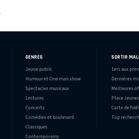
S
GENRES
SORTIR MAL
Jeune public
1ers aux pre
Humour et One man show
Dernières m
Spectacles musicaux
Meilleures of
Lectures
Place Jeune
Concerts
Carte de fidé
Comédies et boulevard
Top recherc
Classiques
Contemporains