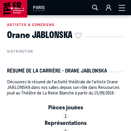
AIX-MARSEILLE
AURAY
CAEN
LA ROCHELLE
PARIS
ROUEN
TOULOUSE
FESTIVAL OFF AVIGNON
ARTISTES & COMÉDIENS
Orane JABLONSKA
EN TOURNÉE
DISTRIBUTION
RÉSUMÉ DE LA CARRIÈRE - ORANE JABLONSKA
Découvrez le résumé de l'activité théâtrale de l'artiste Orane
JABLONSKA dans nos salles depuis son rôle dans Ressources
joué au Théâtre de La Reine Blanche à partir du 15/09/2018 :
Pièces jouées
1
Représentations