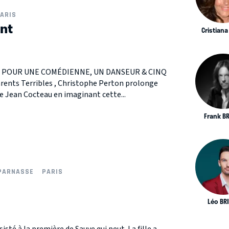
ARIS
ent
Cristiana
 POUR UNE COMÉDIENNE, UN DANSEUR & CINQ
rents Terribles , Christophe Perton prolonge
de Jean Cocteau en imaginant cette...
Frank B
PARNASSE
PARIS
Léo BR