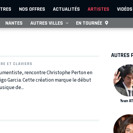
TRES
NOS OFFRES
ACTUALITÉS
ARTISTES
VIDÉOS
NANTES
AUTRES VILLES
EN TOURNÉE
AUTRES 
ARE ET CLAVIERS
mentiste, rencontre Christophe Perton en
igo Garcia. Cette création marque le début
usique de...
Yvan A