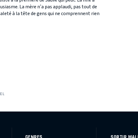
isté à la première de Sauve qui peut. La fille a
usiasme. La mère n’a pas applaudi, pas tout de
 saleté à la tête de gens qui ne comprennent rien
EL
GENRES
SORTIR MAL