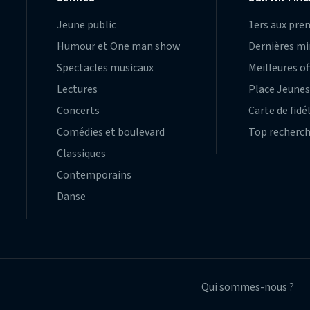
Jeune public
1ers aux pre
Humour et One man show
Dernières m
Spectacles musicaux
Meilleures of
Lectures
Place Jeune
Concerts
Carte de fidé
Comédies et boulevard
Top recherc
Classiques
Contemporains
Danse
Qui sommes-nous ?