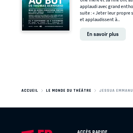
Une mère et sa fille ont ass
applaudi avec grand entho
suite : « Jeter leur propre
et applaudissent à...
En savoir plus
ACCUEIL
LE MONDE DU THÉÂTRE
JESSUA EMMANU
ACCÈS RAPIDE