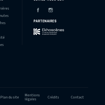
mières
Facebook
Instagram
inutes
PARTENAIRES
fres
s
lité
hes
Mentions
Plan du site
Crédits
Contact
légales