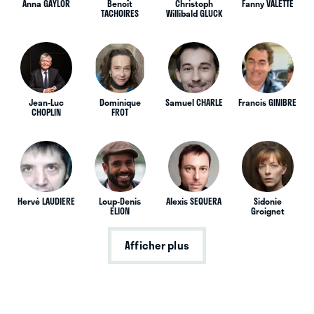
Anna GAYLOR
Benoît
Christoph
Fanny VALETTE
TACHOIRES
Willibald GLUCK
Jean-Luc
Dominique
Samuel CHARLE
Francis GINIBRE
CHOPLIN
FROT
Hervé LAUDIERE
Loup-Denis
Alexis SEQUERA
Sidonie
ELION
Groignet
Afficher plus