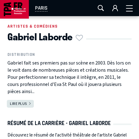
AIX-MARSEILLE
AURAY
CAEN
LA ROCHELLE
PARIS
ROUEN
TOULOUSE
FESTIVAL OFF AVIGNON
ARTISTES & COMÉDIENS
Gabriel Laborde
EN TOURNÉE
DISTRIBUTION
Gabriel fait ses premiers pas sur scène en 2003. Dès lors on
le voit dans de nombreuses pièces et créations musicales.
Pour perfectionner sa technique il intègre, en 2011, le
cours professionnel d'Eva St Paul où il jouera plusieurs
pièces ainsi...
LIRE PLUS
RÉSUMÉ DE LA CARRIÈRE - GABRIEL LABORDE
Découvrez le résumé de l'activité théâtrale de l'artiste Gabriel