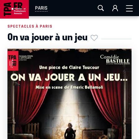
AIX-MARSEILLE
AURAY
CAEN
LA ROCHELLE
PARIS
ROUEN
TOULOUSE
FESTIVAL OFF AVIGNON
SPECTACLES À PARIS
On va jouer à un jeu
EN TOURNÉE