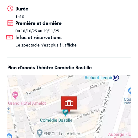
dépend votre survie ?
Durée
1h10
Hommage au Genre, un huis clos immersif et haletant.
Première et dernière
Du 18/10/25 au 29/11/25
Que la partie commence...
Inspiré de l’œuvre de James
Infos et réservations
Wan : la saga Saw, Conjuring, La nonne, etc…
Ce spectacle n'est plus à l’affiche
Plan d’accès Théâtre Comédie Bastille