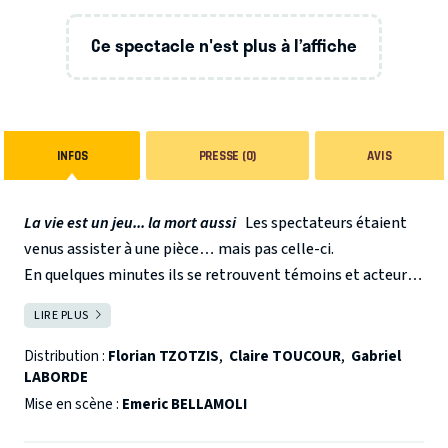
Ce spectacle n'est plus à l’affiche
INFOS
PRESSE (0)
AVIS
La vie est un jeu... la mort aussi
Les spectateurs étaient
venus assister à une pièce… mais pas celle-ci.
En quelques minutes ils se retrouvent témoins et acteurs
impuissants de la partie infernale dictée par Dédale, le
LIRE PLUS
FERMER
célèbre tueur en série.
Sur scène, les énigmes et les épreuves s’enchaînent pour
Distribution :
Florian TZOTZIS
,
Claire TOUCOUR
,
Gabriel
LABORDE
Laure, Patrick et Cédric. Ils ne se connaissaient pas et
n’ont rien en commun… ou presque. Comment faire
Mise en scène :
Emeric BELLAMOLI
confiance à de parfaits inconnus même si c’est d’eux que