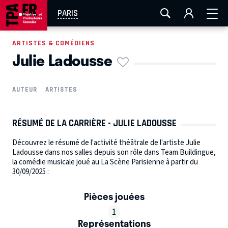
AIX-MARSEILLE
AURAY
CAEN
LA ROCHELLE
PARIS
ROUEN
TOULOUSE
FESTIVAL OFF AVIGNON
ARTISTES & COMÉDIENS
Julie Ladousse
EN TOURNÉE
AUTEUR
ARTISTES
RÉSUMÉ DE LA CARRIÈRE - JULIE LADOUSSE
Découvrez le résumé de l'activité théâtrale de l'artiste Julie
Ladousse dans nos salles depuis son rôle dans Team Buildingue,
la comédie musicale joué au La Scène Parisienne à partir du
30/09/2025 :
Pièces jouées
1
Représentations