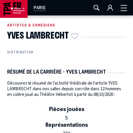
AIX-MARSEILLE
AURAY
CAEN
LA ROCHELLE
PARIS
ROUEN
TOULOUSE
FESTIVAL OFF AVIGNON
ARTISTES & COMÉDIENS
YVES LAMBRECHT
EN TOURNÉE
DISTRIBUTION
RÉSUMÉ DE LA CARRIÈRE - YVES LAMBRECHT
Découvrez le résumé de l'activité théâtrale de l'artiste YVES
LAMBRECHT dans nos salles depuis son rôle dans 12 hommes
en colère joué au Théâtre Hébertot à partir du 08/10/2020 :
Pièces jouées
5
Représentations