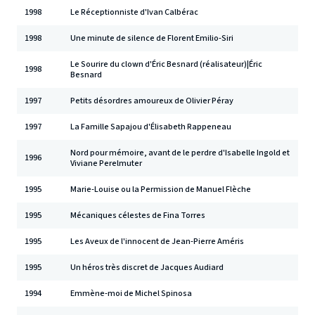
1998
Le Réceptionniste d'Ivan Calbérac
1998
Une minute de silence de Florent Emilio-Siri
Le Sourire du clown d'Éric Besnard (réalisateur)|Éric
1998
Besnard
1997
Petits désordres amoureux de Olivier Péray
1997
La Famille Sapajou d'Élisabeth Rappeneau
Nord pour mémoire, avant de le perdre d'Isabelle Ingold et
1996
Viviane Perelmuter
1995
Marie-Louise ou la Permission de Manuel Flèche
1995
Mécaniques célestes de Fina Torres
1995
Les Aveux de l'innocent de Jean-Pierre Améris
1995
Un héros très discret de Jacques Audiard
1994
Emmène-moi de Michel Spinosa