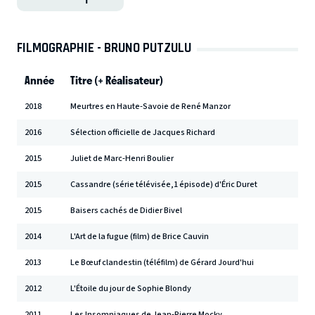
FILMOGRAPHIE - BRUNO PUTZULU
Année
Titre (+ Réalisateur)
2018
Meurtres en Haute-Savoie de René Manzor
2016
Sélection officielle de Jacques Richard
2015
Juliet de Marc-Henri Boulier
2015
Cassandre (série télévisée,1 épisode) d'Éric Duret
2015
Baisers cachés de Didier Bivel
2014
L'Art de la fugue (film) de Brice Cauvin
2013
Le Bœuf clandestin (téléfilm) de Gérard Jourd'hui
2012
L'Étoile du jour de Sophie Blondy
2011
Les Insomniaques de Jean-Pierre Mocky