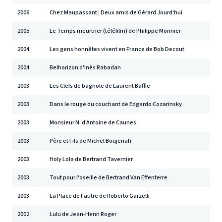
2006
Chez Maupassant : Deux amis de Gérard Jourd'hui
2005
Le Temps meurtrier (téléfilm) de Philippe Monnier
2004
Les gens honnêtes vivent en France de Bob Decout
2004
Belhorizon d'Inès Rabadan
2003
Les Clefs de bagnole de Laurent Baffie
2003
Dans le rouge du couchant de Edgardo Cozarinsky
2003
Monsieur N. d'Antoine de Caunes
2003
Père et Fils de Michel Boujenah
2003
Holy Lola de Bertrand Tavernier
2003
Tout pour l'oseille de Bertrand Van Effenterre
2003
La Place de l'autre de Roberto Garzelli
2002
Lulu de Jean-Henri Roger