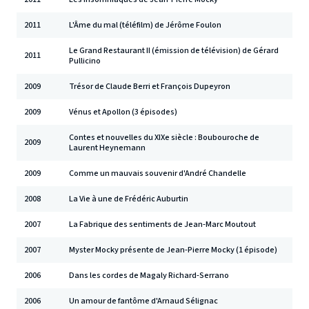
2011
L'Âme du mal (téléfilm) de Jérôme Foulon
Le Grand Restaurant II (émission de télévision) de Gérard
2011
Pullicino
2009
Trésor de Claude Berri et François Dupeyron
2009
Vénus et Apollon (3 épisodes)
Contes et nouvelles du XIXe siècle : Boubouroche de
2009
Laurent Heynemann
2009
Comme un mauvais souvenir d'André Chandelle
2008
La Vie à une de Frédéric Auburtin
2007
La Fabrique des sentiments de Jean-Marc Moutout
2007
Myster Mocky présente de Jean-Pierre Mocky (1 épisode)
2006
Dans les cordes de Magaly Richard-Serrano
2006
Un amour de fantôme d'Arnaud Sélignac