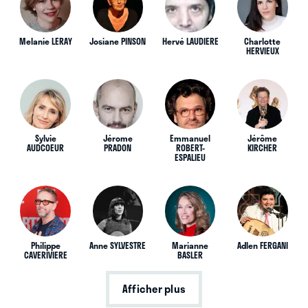
Melanie LERAY
Josiane PINSON
Hervé LAUDIERE
Charlotte
HERVIEUX
Sylvie
Jérome
Emmanuel
Jérôme
AUDCOEUR
PRADON
ROBERT-
KIRCHER
ESPALIEU
Philippe
Anne SYLVESTRE
Marianne
Adlen FERGANI
CAVERIVIERE
BASLER
Afficher plus