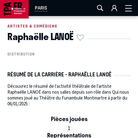
AIX-MARSEILLE
AURAY
CAEN
LA ROCHELLE
PARIS
ROUEN
TOULOUSE
FESTIVAL OFF AVIGNON
ARTISTES & COMÉDIENS
Raphaëlle LANOË
EN TOURNÉE
DISTRIBUTION
RÉSUMÉ DE LA CARRIÈRE - RAPHAËLLE LANOË
Découvrez le résumé de l'activité théâtrale de l'artiste
Raphaëlle LANOË dans nos salles depuis son rôle dans Qui nous
sommes joué au Théâtre du Funambule Montmartre à partir du
06/01/2025 :
Pièces jouées
1
Représentations