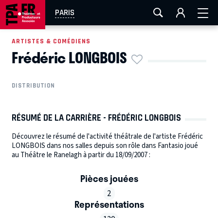
AIX-MARSEILLE
AURAY
CAEN
LA ROCHELLE
PARIS
ROUEN
TOULOUSE
FESTIVAL OFF AVIGNON
ARTISTES & COMÉDIENS
Frédéric LONGBOIS
EN TOURNÉE
DISTRIBUTION
RÉSUMÉ DE LA CARRIÈRE - FRÉDÉRIC LONGBOIS
Découvrez le résumé de l'activité théâtrale de l'artiste Frédéric
LONGBOIS dans nos salles depuis son rôle dans Fantasio joué
au Théâtre le Ranelagh à partir du 18/09/2007 :
Pièces jouées
2
Représentations