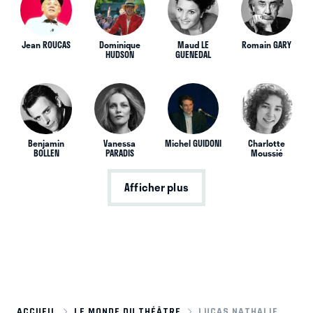
Jean ROUCAS
Dominique
Maud LE
Romain GARY
HUDSON
GUENEDAL
Benjamin
Vanessa
Michel GUIDONI
Charlotte
BOLLEN
PARADIS
Moussié
Afficher plus
ACCUEIL
LE MONDE DU THÉÂTRE
LUCAS NATHALIE