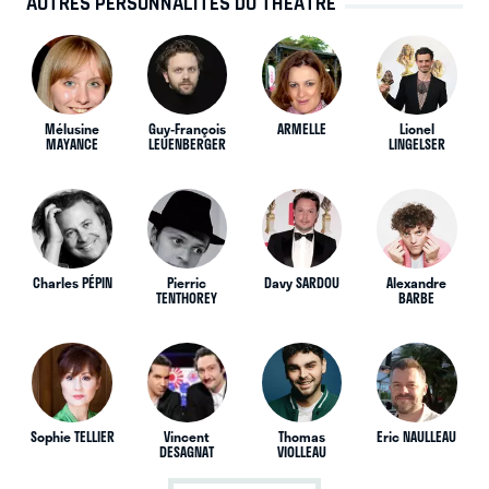
AUTRES PERSONNALITÉS DU THÉÂTRE
Mélusine
Guy-François
ARMELLE
Lionel
MAYANCE
LEUENBERGER
LINGELSER
Charles PÉPIN
Pierric
Davy SARDOU
Alexandre
TENTHOREY
BARBE
Sophie TELLIER
Vincent
Thomas
Eric NAULLEAU
DESAGNAT
VIOLLEAU