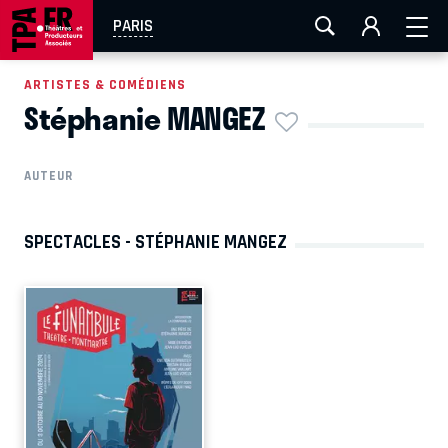
AIX-MARSEILLE
AURAY
CAEN
LA ROCHELLE
PARIS
ROUEN
TOULOUSE
FESTIVAL OFF AVIGNON
ARTISTES & COMÉDIENS
Stéphanie MANGEZ
EN TOURNÉE
AUTEUR
SPECTACLES - STÉPHANIE MANGEZ