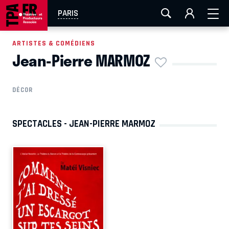
AIX-MARSEILLE
AURAY
CAEN
LA ROCHELLE
PARIS
ROUEN
TOULOUSE
FESTIVAL OFF AVIGNON
ARTISTES & COMÉDIENS
Jean-Pierre MARMOZ
EN TOURNÉE
DÉCOR
SPECTACLES - JEAN-PIERRE MARMOZ