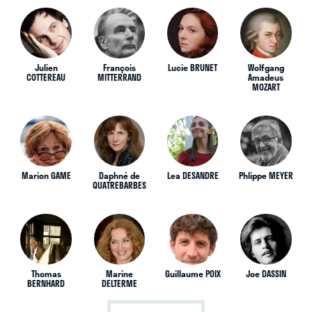
Julien
François
Lucie BRUNET
Wolfgang
COTTEREAU
MITTERRAND
Amadeus
MOZART
Marion GAME
Daphné de
Lea DESANDRE
Phlippe MEYER
QUATREBARBES
Thomas
Marine
Guillaume POIX
Joe DASSIN
BERNHARD
DELTERME