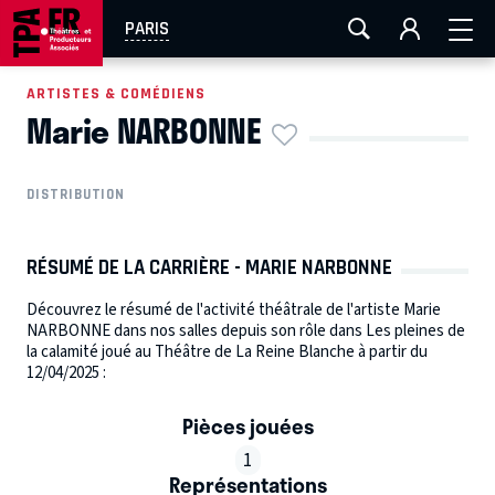
AIX-MARSEILLE
AURAY
CAEN
LA ROCHELLE
PARIS
ROUEN
TOULOUSE
FESTIVAL OFF AVIGNON
ARTISTES & COMÉDIENS
Marie NARBONNE
EN TOURNÉE
DISTRIBUTION
RÉSUMÉ DE LA CARRIÈRE - MARIE NARBONNE
Découvrez le résumé de l'activité théâtrale de l'artiste Marie
NARBONNE dans nos salles depuis son rôle dans Les pleines de
la calamité joué au Théâtre de La Reine Blanche à partir du
12/04/2025 :
Pièces jouées
1
Représentations