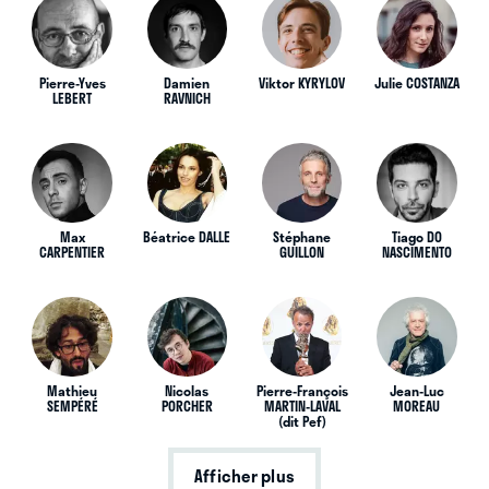
Pierre-Yves
Damien
Viktor KYRYLOV
Julie COSTANZA
LEBERT
RAVNICH
Max
Béatrice DALLE
Stéphane
Tiago DO
CARPENTIER
GUILLON
NASCIMENTO
Mathieu
Nicolas
Pierre-François
Jean-Luc
SEMPÉRÉ
PORCHER
MARTIN-LAVAL
MOREAU
(dit Pef)
Afficher plus