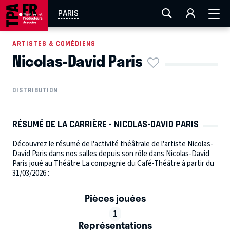
AIX-MARSEILLE
AURAY
CAEN
LA ROCHELLE
PARIS
ROUEN
TOULOUSE
FESTIVAL OFF AVIGNON
ARTISTES & COMÉDIENS
Nicolas-David Paris
EN TOURNÉE
DISTRIBUTION
RÉSUMÉ DE LA CARRIÈRE - NICOLAS-DAVID PARIS
Découvrez le résumé de l'activité théâtrale de l'artiste Nicolas-
David Paris dans nos salles depuis son rôle dans Nicolas-David
Paris joué au Théâtre La compagnie du Café-Théâtre à partir du
31/03/2026 :
Pièces jouées
1
Représentations