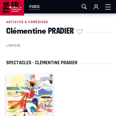
AIX-MARSEILLE
AURAY
CAEN
LA ROCHELLE
PARIS
ROUEN
TOULOUSE
FESTIVAL OFF AVIGNON
ARTISTES & COMÉDIENS
Clémentine PRADIER
EN TOURNÉE
LUMIÈRE
SPECTACLES - CLÉMENTINE PRADIER