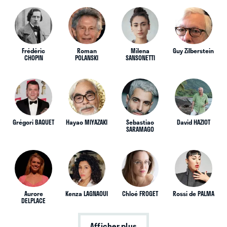
Frédéric
Roman
Milena
Guy Zilberstein
CHOPIN
POLANSKI
SANSONETTI
Grégori BAQUET
Hayao MIYAZAKI
Sebastiao
David HAZIOT
SARAMAGO
Aurore
Kenza LAGNAOUI
Chloé FROGET
Rossi de PALMA
DELPLACE
Afficher plus