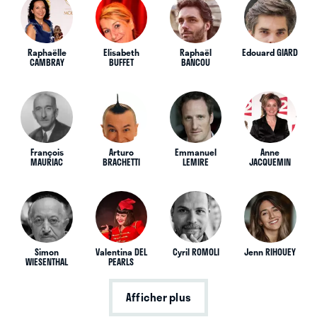
Raphaëlle
Elisabeth
Raphaël
Edouard GIARD
CAMBRAY
BUFFET
BANCOU
François
Arturo
Emmanuel
Anne
MAURIAC
BRACHETTI
LEMIRE
JACQUEMIN
Simon
Valentina DEL
Cyril ROMOLI
Jenn RIHOUEY
WIESENTHAL
PEARLS
Afficher plus