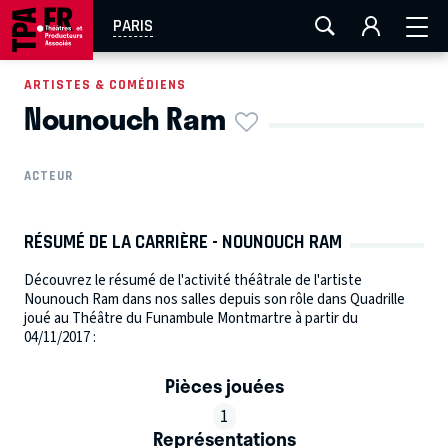
AIX-MARSEILLE
AURAY
CAEN
LA ROCHELLE
PARIS
ROUEN
TOULOUSE
FESTIVAL OFF AVIGNON
ARTISTES & COMÉDIENS
Nounouch Ram
EN TOURNÉE
ACTEUR
RÉSUMÉ DE LA CARRIÈRE - NOUNOUCH RAM
Découvrez le résumé de l'activité théâtrale de l'artiste
Nounouch Ram dans nos salles depuis son rôle dans Quadrille
joué au Théâtre du Funambule Montmartre à partir du
04/11/2017 :
Pièces jouées
1
Représentations