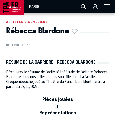
AIX-MARSEILLE
AURAY
CAEN
LA ROCHELLE
PARIS
ROUEN
TOULOUSE
FESTIVAL OFF AVIGNON
ARTISTES & COMÉDIENS
Rébecca Blardone
EN TOURNÉE
DISTRIBUTION
RÉSUMÉ DE LA CARRIÈRE - RÉBECCA BLARDONE
Découvrez le résumé de l'activité théâtrale de l'artiste Rébecca
Blardone dans nos salles depuis son rôle dans La famille
Croquembouche joué au Théâtre du Funambule Montmartre à
partir du 08/11/2025 :
Pièces jouées
1
Représentations