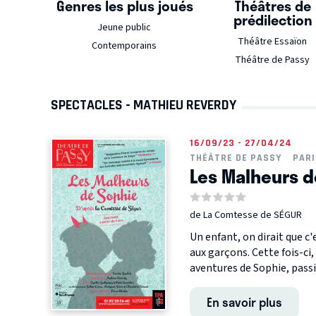
Genres les plus joués
Théâtres de
prédilection
Jeune public
Théâtre Essaïon
Contemporains
Théâtre de Passy
SPECTACLES - MATHIEU REVERDY
16/09/23 - 27/04/24
THÉÂTRE DE PASSY
PARI
Les Malheurs d
de La Comtesse de SÉGUR
Un enfant, on dirait que c'
aux garçons. Cette fois-ci, 
aventures de Sophie, passi
En savoir plus