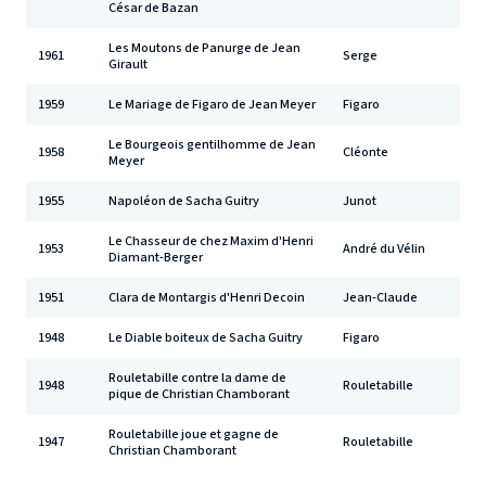
César de Bazan
Les Moutons de Panurge de Jean
1961
Serge
Girault
1959
Le Mariage de Figaro de Jean Meyer
Figaro
Le Bourgeois gentilhomme de Jean
1958
Cléonte
Meyer
1955
Napoléon de Sacha Guitry
Junot
Le Chasseur de chez Maxim d'Henri
1953
André du Vélin
Diamant-Berger
1951
Clara de Montargis d'Henri Decoin
Jean-Claude
1948
Le Diable boiteux de Sacha Guitry
Figaro
Rouletabille contre la dame de
1948
Rouletabille
pique de Christian Chamborant
Rouletabille joue et gagne de
1947
Rouletabille
Christian Chamborant