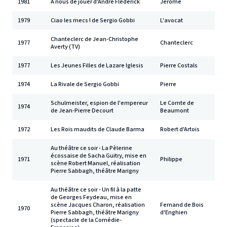
1981
À nous de jouer d'André Flédérick
Jérôme
1979
Ciao les mecs ! de Sergio Gobbi
L'avocat
Chanteclerc de Jean-Christophe
1977
Chanteclerc
Averty (TV)
1977
Les Jeunes Filles de Lazare Iglesis
Pierre Costals
1974
La Rivale de Sergio Gobbi
Pierre
Schulmeister, espion de l'empereur
Le Comte de
1974
de Jean-Pierre Decourt
Beaumont
1972
Les Rois maudits de Claude Barma
Robert d'Artois
Au théâtre ce soir - La Pèlerine
écossaise de Sacha Guitry, mise en
1971
Philippe
scène Robert Manuel, réalisation
Pierre Sabbagh, théâtre Marigny
Au théâtre ce soir - Un fil à la patte
de Georges Feydeau, mise en
scène Jacques Charon, réalisation
Fernand de Bois
1970
Pierre Sabbagh, théâtre Marigny
d'Enghien
(spectacle de la Comédie-