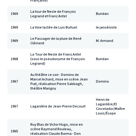
Française)
La tour de Nesle de François
1969
Buridan
Legrand et Franz Antel
1969
La Voie lactée de Luis Buñuel
le janséniste
Le Passager de la pluie de René
1969
M. Armand
Clément
La Tour de Nesle de Franz Antel
1968
(sous le pseudonyme de François
Buridan
Legrand)
Au théâtre ce soir - Domino de
Marcel Achard, mise en scène Jean
1967
Domino
Piat, réalisation Pierre Sabbagh,
théâtre Marigny
Henri de
Lagardère/El
1967
Lagardère de Jean-Pierre Decourt
Cincelador/Maître
Louis/Ésope
Ruy Blas de Victor Hugo, mise en
scène Raymond Rouleau,
1965
réalisation Claude Barma - Don