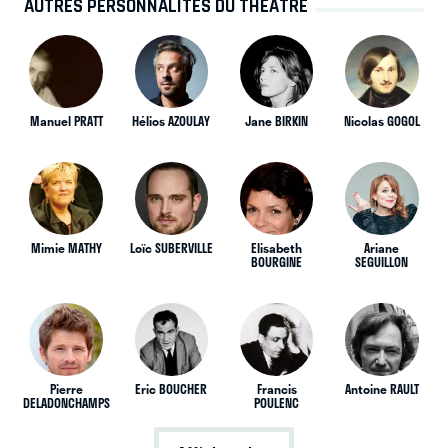
AUTRES PERSONNALITÉS DU THÉÂTRE
Manuel PRATT
Hélios AZOULAY
Jane BIRKIN
Nicolas GOGOL
Mimie MATHY
Loïc SUBERVILLE
Elisabeth
Ariane
BOURGINE
SEGUILLON
Pierre
Eric BOUCHER
Francis
Antoine RAULT
DELADONCHAMPS
POULENC