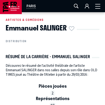
AIX-MARSEILLE
AURAY
CAEN
LA ROCHELLE
PARIS
ROUEN
TOULOUSE
FESTIVAL OFF AVIGNON
ARTISTES & COMÉDIENS
Emmanuel SALINGER
EN TOURNÉE
DISTRIBUTION
RÉSUMÉ DE LA CARRIÈRE - EMMANUEL SALINGER
Découvrez le résumé de l'activité théâtrale de l'artiste
Emmanuel SALINGER dans nos salles depuis son rôle dans OLD
TIMES joué au Théâtre de l'Atelier à partir du 29/03/2016 :
Pièces jouées
2
Représentations