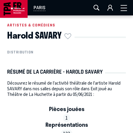
AIX-MARSEILLE
AURAY
CAEN
LA ROCHELLE
PARIS
ROUEN
TOULOUSE
FESTIVAL OFF AVIGNON
ARTISTES & COMÉDIENS
Harold SAVARY
EN TOURNÉE
DISTRIBUTION
RÉSUMÉ DE LA CARRIÈRE - HAROLD SAVARY
Découvrez le résumé de l'activité théâtrale de l'artiste Harold
SAVARY dans nos salles depuis son rôle dans Exit joué au
Théâtre de La Huchette à partir du 05/06/2021 :
Pièces jouées
1
Représentations