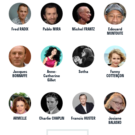
Fred RADIX
Pablo MIRA
Michel FRANTZ
Edouard
MONTOUTE
Jacques
Anne-
Sotha
Fanny
BONNAFFE
Catherine
COTTENÇON
Gillet
ARMELLE
Charlie CHAPLIN
Francis HUSTER
Josiane
BALASKO