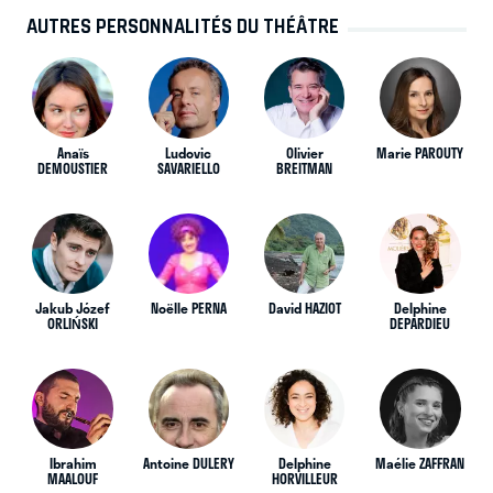
AUTRES PERSONNALITÉS DU THÉÂTRE
Anaïs
Ludovic
Olivier
Marie PAROUTY
DEMOUSTIER
SAVARIELLO
BREITMAN
Jakub Józef
Noëlle PERNA
David HAZIOT
Delphine
ORLIŃSKI
DEPARDIEU
Ibrahim
Antoine DULERY
Delphine
Maélie ZAFFRAN
MAALOUF
HORVILLEUR