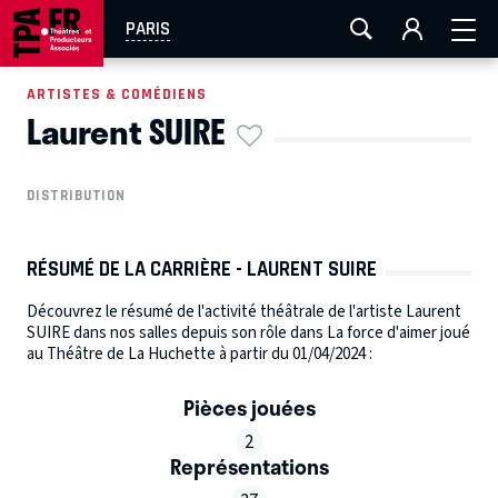
AIX-MARSEILLE
AURAY
CAEN
LA ROCHELLE
PARIS
ROUEN
TOULOUSE
FESTIVAL OFF AVIGNON
ARTISTES & COMÉDIENS
Laurent SUIRE
EN TOURNÉE
DISTRIBUTION
RÉSUMÉ DE LA CARRIÈRE - LAURENT SUIRE
Découvrez le résumé de l'activité théâtrale de l'artiste Laurent
SUIRE dans nos salles depuis son rôle dans La force d'aimer joué
au Théâtre de La Huchette à partir du 01/04/2024 :
Pièces jouées
2
Représentations