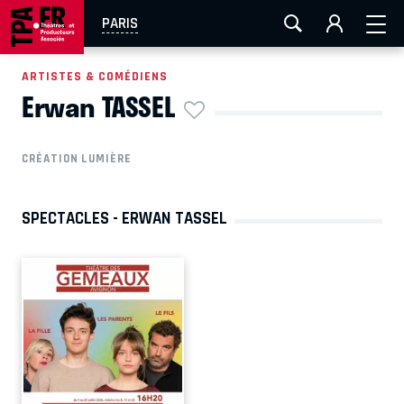
AIX-MARSEILLE
AURAY
CAEN
LA ROCHELLE
PARIS
ROUEN
TOULOUSE
FESTIVAL OFF AVIGNON
ARTISTES & COMÉDIENS
Erwan TASSEL
EN TOURNÉE
CRÉATION LUMIÈRE
SPECTACLES - ERWAN TASSEL