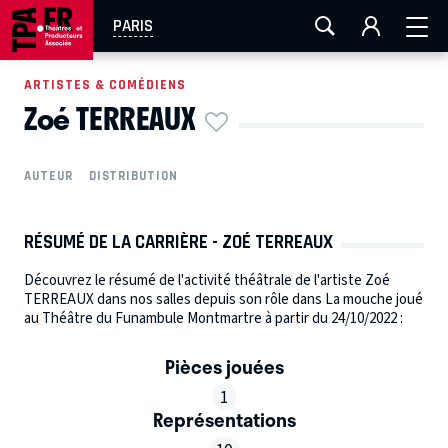
AIX-MARSEILLE
AURAY
CAEN
LA ROCHELLE
PARIS
ROUEN
TOULOUSE
FESTIVAL OFF AVIGNON
ARTISTES & COMÉDIENS
Zoé TERREAUX
EN TOURNÉE
AUTEUR
DISTRIBUTION
RÉSUMÉ DE LA CARRIÈRE - ZOÉ TERREAUX
Découvrez le résumé de l'activité théâtrale de l'artiste Zoé
TERREAUX dans nos salles depuis son rôle dans La mouche joué
au Théâtre du Funambule Montmartre à partir du 24/10/2022 :
Pièces jouées
1
Représentations