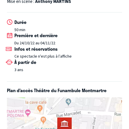
envolons à la rencontre d’une ribambelle de personnages
Mise en scène :
Anthony MARTINS
hauts en couleurs.
Enrichie par toutes ces rencontres, la
Mouche va-t-elle trouver les réponses à ses questions ?
Durée
Chansons, vidéo-projections, danse, La Mouche est un
50 min
spectacle pluridisciplinaire qui réjouira petits et grands !
Première et dernière
Du 24/10/22 au 04/11/22
Infos et réservations
Ce spectacle n'est plus à l’affiche
À partir de
3 ans
Plan d’accès Théâtre du Funambule Montmartre