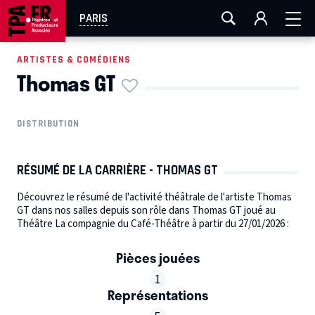
AIX-MARSEILLE
AURAY
CAEN
LA ROCHELLE
PARIS
ROUEN
TOULOUSE
FESTIVAL OFF AVIGNON
ARTISTES & COMÉDIENS
Thomas GT
EN TOURNÉE
DISTRIBUTION
RÉSUMÉ DE LA CARRIÈRE - THOMAS GT
Découvrez le résumé de l'activité théâtrale de l'artiste Thomas
GT dans nos salles depuis son rôle dans Thomas GT joué au
Théâtre La compagnie du Café-Théâtre à partir du 27/01/2026 :
Pièces jouées
1
Représentations