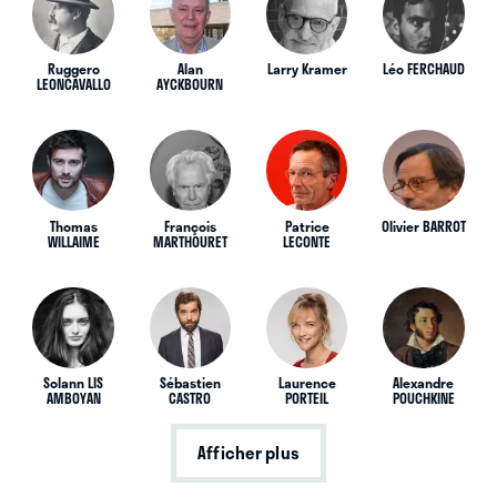
Ruggero
Alan
Larry Kramer
Léo FERCHAUD
LEONCAVALLO
AYCKBOURN
Thomas
François
Patrice
Olivier BARROT
WILLAIME
MARTHOURET
LECONTE
Solann LIS
Sébastien
Laurence
Alexandre
AMBOYAN
CASTRO
PORTEIL
POUCHKINE
Afficher plus