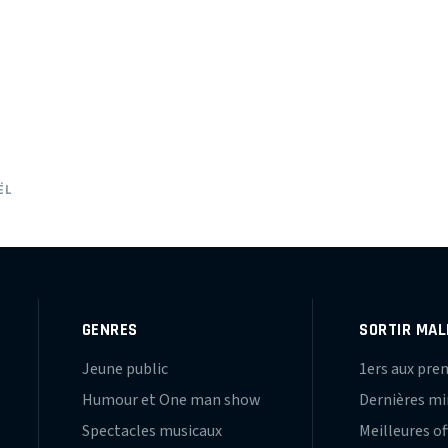
ËL
GENRES
SORTIR MAL
Jeune public
1ers aux pre
Humour et One man show
Dernières m
Spectacles musicaux
Meilleures of