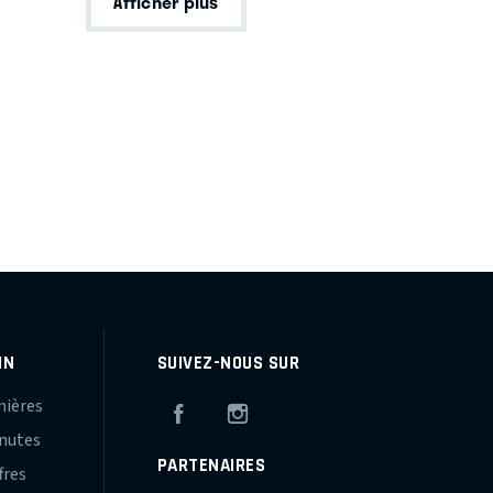
Afficher plus
IN
SUIVEZ-NOUS SUR
mières
Facebook
Instagram
inutes
PARTENAIRES
fres