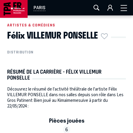
AIX-MARSEILLE
AURAY
CAEN
LA ROCHELLE
PARIS
ROUEN
TOULOUSE
FESTIVAL OFF AVIGNON
ARTISTES & COMÉDIENS
Félix VILLEMUR PONSELLE
EN TOURNÉE
DISTRIBUTION
RÉSUMÉ DE LA CARRIÈRE - FÉLIX VILLEMUR
PONSELLE
Découvrez le résumé de l'activité théâtrale de l'artiste Félix
VILLEMUR PONSELLE dans nos salles depuis son rôle dans Les
Gros Patinent Bien joué au Kimaimemesuive à partir du
22/05/2024 :
Pièces jouées
6