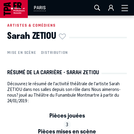
AIX-MARSEILLE
AURAY
CAEN
LA ROCHELLE
PARIS
ROUEN
TOULOUSE
FESTIVAL OFF AVIGNON
ARTISTES & COMÉDIENS
Sarah ZETIOU
EN TOURNÉE
MISE EN SCÈNE
DISTRIBUTION
RÉSUMÉ DE LA CARRIÈRE - SARAH ZETIOU
Découvrez le résumé de l'activité théâtrale de l'artiste Sarah
ZETIOU dans nos salles depuis son rôle dans Nous aimerons-
nous? joué au Théâtre du Funambule Montmartre à partir du
24/01/2019 :
Pièces jouées
3
Pièces mises en scène