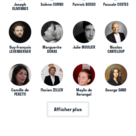
Joseph
Solène CORNU
Patrick BOSSO
Pascale COSTES
OLIVENNES
Guy-François
Marguerite
Julie MOULIER
Nicolas
LEUENBERGER
DURAS
CANTELOUP
Camille de
Florian ZELLER
Maylis de
George SAND
PERETTI
Kerangal
Afficher plus