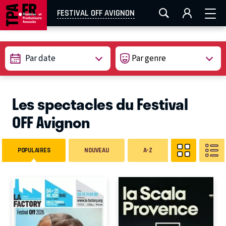
AIX-MARSEILLE
AURAY
CAEN
LA ROCHELLE
FESTIVAL OFF AVIGNON
ROUEN
TOULOUSE
FESTIVAL OFF AVIGNON
Par date
EN TOURNÉE
Les spectacles du Festival
OFF Avignon
POPULAIRES
NOUVEAU
A-Z