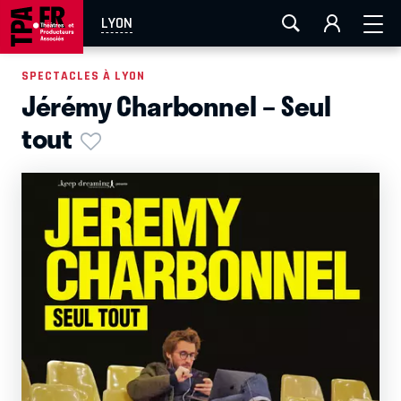
AIX-MARSEILLE
AURAY
CAEN
LA ROCHELLE
LYON
ROUEN
TOULOUSE
FESTIVAL OFF AVIGNON
SPECTACLES À LYON
Jérémy Charbonnel – Seul
EN TOURNÉE
tout