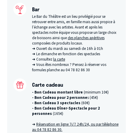
Bar
Le Bar du Théâtre est un lieu privilégié pour se
retrouver entre amis, en famille mais aussi propice à
l’échange avec les artistes. Avant et après les
spectacles notre équipe vous propose un large choix
de boissons ainsi que
des planches apéritives
composées de produits locaux.
➜ Ouvert du mardi au samedi de 16h à 01h
➜ Le dimanche en fonction des spectacles
➜ Consultez
la carte
➜ Vous êtes nombreux ? Pensez à réserver vos
formules planche au 04 78 82 86 30
Carte cadeau
- Bon Cadeau montant libre
(minimum 10€)
- Bon Cadeau pour 2 personne
s (45€)
- Bon Cadeau 3 spectacles
(60€)
- Bon Cadeau Dîner-Spectacle pour 2
personnes
(165€)
➜
Réservation en ligne 7j/7 24h/24, ou par téléphone
au 04 78 82 86 30.