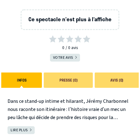
Ce spectacle n'est plus à l’affiche
0
0
avis
VOTRE AVIS
INFOS
PRESSE (0)
AVIS (0)
Dans ce stand-up intime et hilarant, Jérémy Charbonnel
nous raconte son itinéraire : l’histoire vraie d’un mec un
peu lâche qui décide de prendre des risques pour la
première fois de sa vie !
De son enfance au Laos à son idylle
LIRE PLUS
FERMER
avec une narcotrafiquante… Jérémy Charbonnel ne