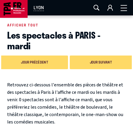
AIX-MARSEILLE
AURAY
CAEN
LA ROCHELLE
LYON
ROUEN
TOULOUSE
FESTIVAL OFF AVIGNON
AFFICHER TOUT
Les spectacles à PARIS -
EN TOURNÉE
mardi
JOUR PRÉCÉDENT
JOUR SUIVANT
Retrouvez ci-dessous l'ensemble des pièces de théâtre et
des spectacles à Paris à l'affiche ce mardi ou les mardis à
venir. 0 spectacles sont à l'affiche ce mardi, que vous
préféreriez les comédies, le théâtre de boulevard, le
théâtre classique, le contemporain, le one-man-show ou
les comédies musicales.