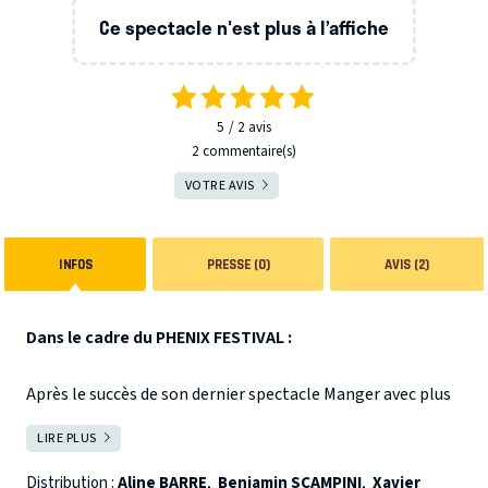
Ce spectacle n'est plus à l’affiche
5
2
avis
2 commentaire(s)
VOTRE AVIS
INFOS
PRESSE (0)
AVIS (2)
Dans le cadre du PHENIX FESTIVAL :
Après le succès de son dernier spectacle Manger avec plus
de 400 représentations en France et en Europe, la
LIRE PLUS
FERMER
Compagnie Zygomatic revient sur la scène pour tirer la
sonnette d’alarme et (r)éveiller notre prise de conscience
Distribution :
Aline BARRE
,
Benjamin SCAMPINI
,
Xavier