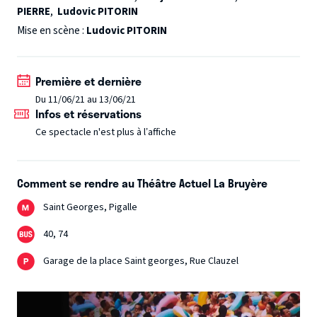
PIERRE
,
Ludovic PITORIN
écologique. La troupe s’attaque cette fois à la question de
l’urgence climatique, à l’effondrement de la biodiversité et
Mise en scène :
Ludovic PITORIN
plus largement à la survie de la planète sur laquelle nous
vivons tous. Poussant un peu plus loin son exploration du
Première et dernière
spectacle multiforme, les comédiens chanteurs,
Du 11/06/21 au 13/06/21
musiciens, danseurs et mimes nous embarquent dans un
Infos et réservations
road movie férocement drôle, fertile et libérateur.
Ce spectacle n'est plus à l’affiche
Comment se rendre au Théâtre Actuel La Bruyère
Saint Georges, Pigalle
40, 74
Garage de la place Saint georges, Rue Clauzel