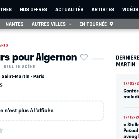
TRES
NOS OFFRES
ACTUALITÉS
ARTISTES
VIDÉOS
NANTES
AUTRES VILLES
EN TOURNÉE
ARIS
urs pour Algernon
DERNIÈRE
MARTIN
SEUL EN SCÈNE
 Saint-Martin - Paris
17/02/
ES
Confére
maladie
 n'est plus à l’affiche
17/12/2
« Stal
Pascal
aveugl