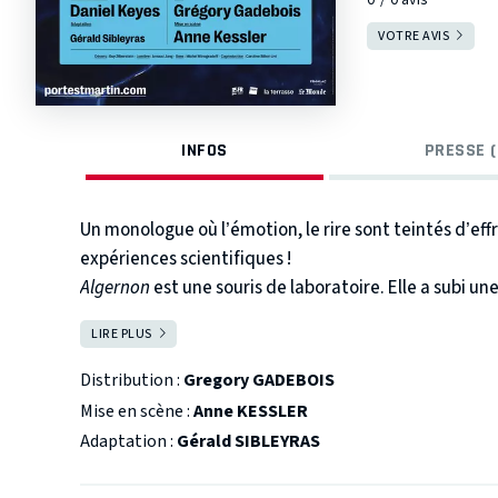
VOTRE AVIS
INFOS
PRESSE (
Un monologue où l’émotion, le rire sont teintés d’effr
expériences scientifiques !
Algernon
est une souris de laboratoire. Elle a subi u
veulent accroître son intelligence. Encouragés par le
LIRE PLUS
FERMER
tentent l’expérience sur un homme,
Charlie Gordon
.
Mais il a envie d’apprendre, surtout grâce à Miss Kin
Distribution :
Gregory GADEBOIS
amoureux. L’opération réussit. Commence alors le co
Mise en scène :
Anne KESSLER
fond de découverte du savoir, de l’intelligence, de l
Adaptation :
Gérald SIBLEYRAS