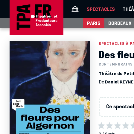
SPECTACLES
THÉÂ
PARIS
BORDEAUX
SPECTACLES À P
Des fle
CONTEMPORAINS
Théâtre du Petit
De
Daniel KEYN
Ce spectacle
0
0
avis