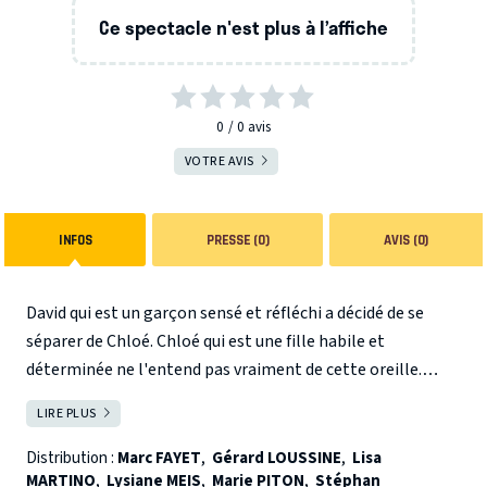
Ce spectacle n'est plus à l’affiche
0
0
avis
VOTRE AVIS
INFOS
PRESSE (0)
AVIS (0)
David qui est un garçon sensé et réfléchi a décidé de se
séparer de Chloé. Chloé qui est une fille habile et
déterminée ne l'entend pas vraiment de cette oreille.
Leurs amis qui sont des gens prudents et attentionnés
LIRE PLUS
FERMER
sont un petit peu embêtés. C'est donc une histoire
commune et très banale, mais tout est différent quand on
Distribution :
Marc FAYET
,
Gérard LOUSSINE
,
Lisa
MARTINO
,
Lysiane MEIS
,
Marie PITON
,
Stéphan
est intelligents... Ou pas.