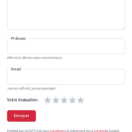
Prénom
Affiché à côté de votre commentaire.
Email
Jamais affiché, jamais partagé !
Votre évaluation :
Envoyer
Protégé par reCAPTCHA sous
conditions
et règlement de la
vie privée
Google.