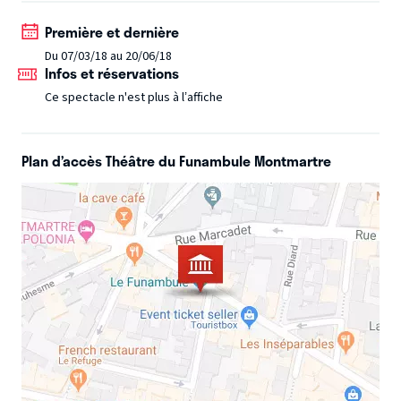
rencontreront l'Empereur du Ciel, le Génie de la Pluie,
Première et dernière
Maman Grenouille, Méga Grand Super Chef Bison, Les
Du 07/03/18 au 20/06/18
Katchinas et bien d'autres...Les enfants encouragent nos
Infos et réservations
héros, dansent et chantent avec eux...
Ce spectacle n'est plus à l’affiche
Plan d’accès Théâtre du Funambule Montmartre