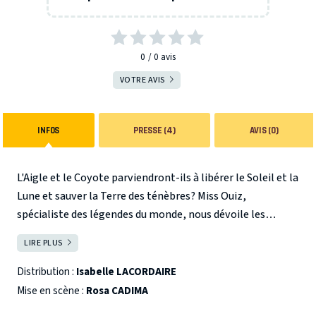
0
0
avis
VOTRE AVIS
INFOS
PRESSE (4)
AVIS (0)
L'Aigle et le Coyote parviendront-ils à libérer le Soleil et la
Lune et sauver la Terre des ténèbres?
Miss Ouiz,
spécialiste des légendes du monde, nous dévoile les
aventures de l'Aigle, le Roi des animaux, et de l'intrépide
LIRE PLUS
FERMER
et maladroit Jeune Coyote, qui, tels de super-héros,
partent à la recherche des deux précieuses lumières,
Distribution :
Isabelle LACORDAIRE
capturées par des petits êtres étranges, pour sauver la
Mise en scène :
Rosa CADIMA
terre des Ténèbres ! D'un continent à l'autre, ils