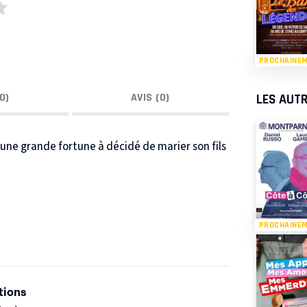
PROCHAINE
LES AUTR
0)
AVIS (0)
'une grande fortune à décidé de marier son fils
e algérienne a également prévu un mariage de
PROCHAINE
nt ne veulent pas de ces unions arrangées !
rer et que tout oppose vont être obligées de
tions