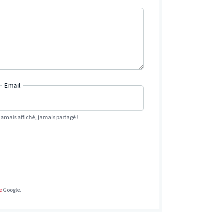
Email
Jamais affiché, jamais partagé !
e
Google.