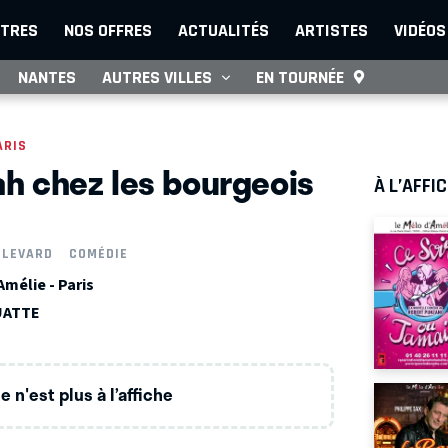
TRES
NOS OFFRES
ACTUALITÉS
ARTISTES
VIDÉOS
NANTES
AUTRES VILLES
EN TOURNÉE
ARIS
lah chez les bourgeois
À L’AFFI
ULEVARD
COMÉDIE
mélie - Paris
UATTE
 n'est plus à l’affiche