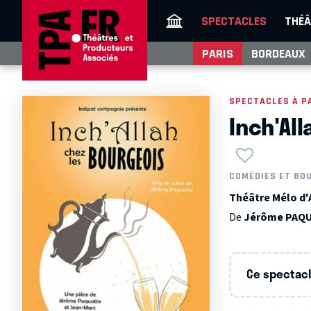
SPECTACLES
THÉÂ
PARIS
BORDEAUX
SPECTACLES À P
Inch'Al
COMÉDIES ET BO
Théâtre Mélo d'A
De
Jérôme PAQ
Ce spectacle