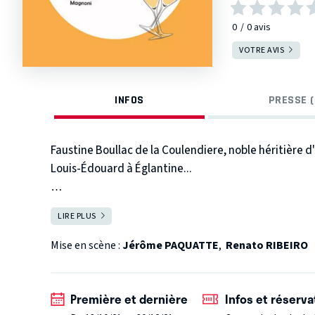
0
0
avis
VOTRE AVIS
INFOS
PRESSE (
Faustine Boullac de la Coulendiere, noble héritière d
Louis-Édouard à Églantine...
Djamila Bouhamza non moins fortunée mais d'origin
LIRE PLUS
FERMER
raison pour sa fille Fatima.
Mise en scène :
Jérôme PAQUATTE
,
Renato RIBEIRO
Mais Louis-Édouard et Fatima qui s'aiment secrèteme
Ces deux femmes qui n'auraient jamais dû se rencont
s'unir...
Première et dernière
Infos et réserva