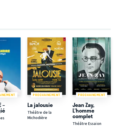
AINEMENT
PROCHAINEMENT
PROCHAINEMENT
E –
La jalousie
Jean Zay,
gié
L’homme
Théâtre de la
complet
Michodière
des
Théâtre Essaïon