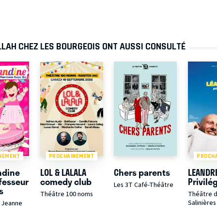
LLAH CHEZ LES BOURGEOIS ONT AUSSI CONSULTÉ
NEMENT
PROCHAINEMENT
PROCH
ndine
LOL & LALALA
Chers parents
LEANDR
ofesseur
comedy club
Privilé
Les 3T Café-Théâtre
s
Théâtre 100 noms
Théâtre 
Salinières
 Jeanne