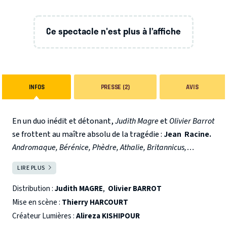
Ce spectacle n'est plus à l’affiche
INFOS
PRESSE (2)
AVIS
En un duo inédit et détonant,
Judith Magre
et
Olivier Barrot
se frottent au maître absolu de la tragédie :
Jean Racine.
Andromaque, Bérénice, Phèdre, Athalie, Britannicus,
Bajazet
: l’illustre égérie du Poche se fait l’interprète des
LIRE PLUS
FERMER
héroïnes passionnées de ces œuvres culte, tandis que le
journaliste les présente et les commente.
Une
Distribution :
Judith MAGRE
,
Olivier BARROT
déclaration d’amour en chair et en mots, en cœur et en
Mise en scène :
Thierry HARCOURT
esprit
au théâtre du Grand Siècle et à son ardent poète.
Créateur Lumières :
Alireza KISHIPOUR