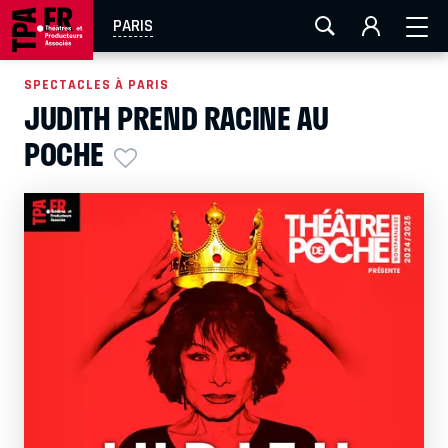
AIX-MARSEILLE
AURAY
CAEN
LA ROCHELLE
PARIS
ROUEN
TOULOUSE
FESTIVAL OFF AVIGNON
SPECTACLES À PARIS
JUDITH PREND RACINE AU
EN TOURNÉE
POCHE