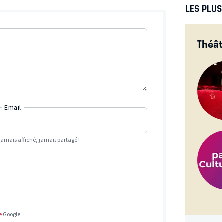
LES PLU
Théât
Email
Jamais affiché, jamais partagé !
e
Google.