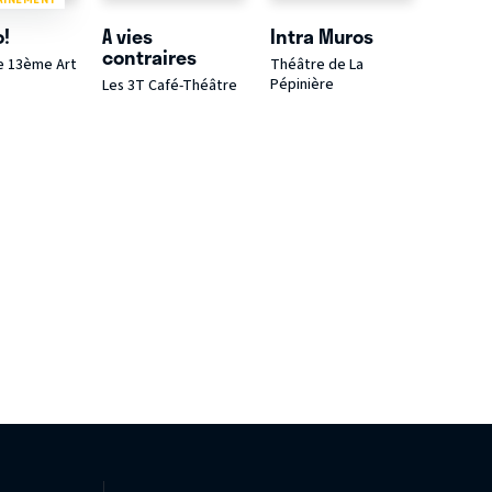
o!
A vies
Intra Muros
contraires
e 13ème Art
Théâtre de La
Pépinière
Les 3T Café-Théâtre