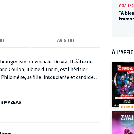
03/11/
"A bien
Emman
0)
AVIS (0)
À L’AFFI
 bourgeoisie provinciale. Du vrai théâtre de
and Coulon, IIIème du nom, est l’héritier
 Philomène, sa fille, insouciante et candide
n là, Arnaud Lardon, l'assistant de direction
 d'annoncer une cascade de mauvaises, de très
ations ou coïncidences ? En tous cas : Ce
an MAZEAS
PROMO
 pulvériser un siècle de Bourgeoisie bien
lon III c'est la crise!
tions