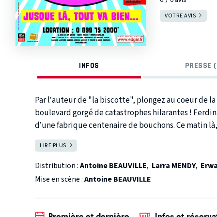
VOTRE AVIS
INFOS
PRESSE (
Par l’auteur de "la biscotte", plongez au coeur de la
boulevard gorgé de catastrophes hilarantes ! Ferdin
d’une fabrique centenaire de bouchons. Ce matin là,
prépare activement son 25ème anniversaire… Ce mati
LIRE PLUS
FERMER
toujours un peu terrorisé par la vie, va être obligé
mauvaises nouvelles à son patron ! Complots, conspir
Distribution :
Antoine BEAUVILLE
,
Larra MENDY
,
Erw
matin là, c'est clair, Ferdinand Coulon III va devoir
Mise en scène :
Antoine BEAUVILLE
enracinée, ce matin là, c'est clair, pour Ferdinand Cou
Première et dernière
Infos et réserva