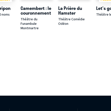
Fripon
Camembert : le
La Prière du
Let's g
couronnement
Hamster
0 noms
Théâtre l
Théâtre du
Théâtre Comédie
Funambule
Odéon
Montmartre