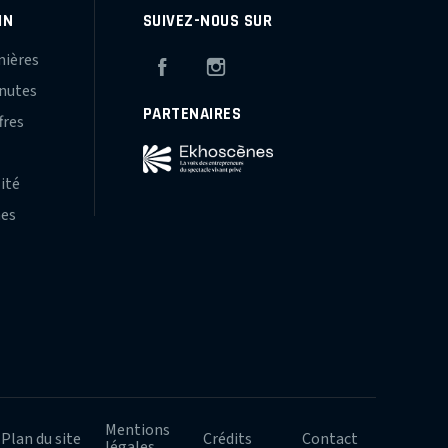
IN
SUIVEZ-NOUS SUR
mières
Facebook
Instagram
inutes
PARTENAIRES
fres
s
lité
hes
Mentions
Plan du site
Crédits
Contact
légales