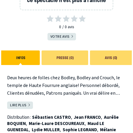
0
0
avis
VOTRE AVIS
INFOS
PRESSE (0)
AVIS (0)
Deux heures de folles chez Bodley, Bodley and Crouch, le
temple de Haute Fourrure anglaise! Personnel débordé,
Clientes dénudées, Patrons paniqués. Un vrai délire en
perspective !
LIRE PLUS
FERMER
Distribution :
Sébastien CASTRO
,
Jean FRANCO
,
Aurélie
BOQUIEN
,
Marie-Laure DESCOUREAUX
,
Maud LE
GUENEDAL
,
Lydie MULLER
,
Sophie LEGRAND
,
Mélanie