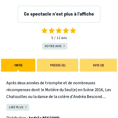
Ce spectacle n'est plus à l’affiche
5
12
avis
VOTRE AVIS
INFOS
PRESSE (6)
AVIS (0)
Après deux années de triomphe et de nombreuses
récompenses dont le Molière du Seul(e) en Scène 2016, Les
Chatouilles ou la danse de la colère d’Andréa Bescond
revient pour 2 représentations exceptionnelles à Paris.
LIRE PLUS
FERMER
L'histoire insolite d'Odette, une jeune danseuse dont
l'enfance a été volée et qui se bat pour se reconstruire. A