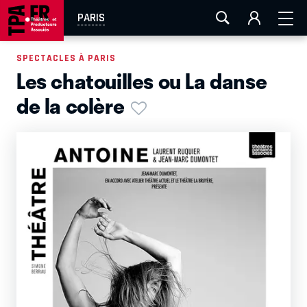
AIX-MARSEILLE
AURAY
CAEN
LA ROCHELLE
PARIS
ROUEN
TOULOUSE
FESTIVAL OFF AVIGNON
SPECTACLES À PARIS
Les chatouilles ou La danse
EN TOURNÉE
de la colère