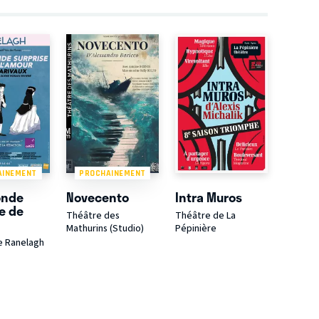
AINEMENT
PROCHAINEMENT
onde
Novecento
Intra Muros
e de
Théâtre des
Théâtre de La
r
Mathurins (Studio)
Pépinière
e Ranelagh