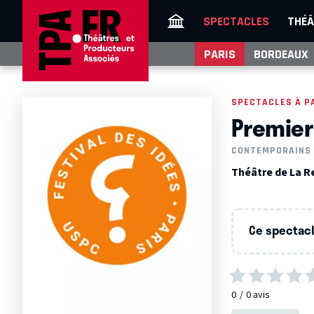
SPECTACLES
THÉÂ
PARIS
BORDEAUX
SPECTACLES À P
Premier
CONTEMPORAINS
Théâtre de La Re
Ce spectacle
0
0
avis