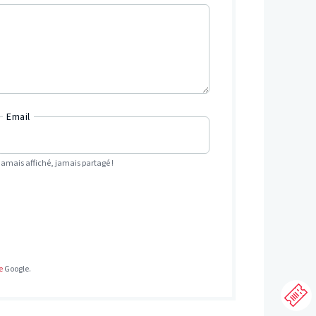
Email
Jamais affiché, jamais partagé !
e
Google.