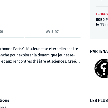
10/04/
BORD PL
le 13 
0)
AVIS (0)
rbonne Paris Cité
«
Jeunesse éternelle»: cette
PARTENA
 Blanche pour explorer la dynamique jeunesse-
et aux rencontres théâtre et sciences. Créé
e festival s’engage à articuler sciences et
exigeantes qui secouent nos idées reçues.
Plus
tions
LES PLU
lus à