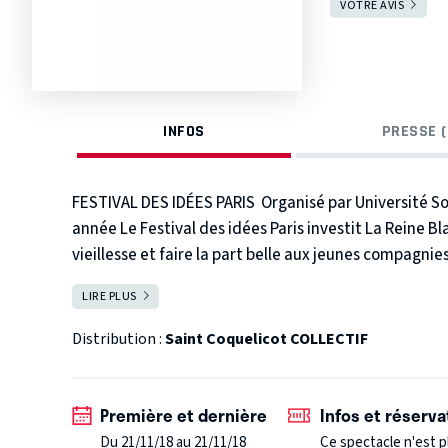
VOTRE AVIS
INFOS
PRESSE (
FESTIVAL DES IDÉES PARIS
Organisé par Université So
année Le Festival des idées Paris investit La Reine
vieillesse et faire la part belle aux jeunes compagnies 
par l’Université Sorbonne Paris Cité (
USPC
) en 2016, l
LIRE PLUS
FERMER
culture, pour créer des manifestations décalées et 
d’infos sur
www​.fes​ti​valdesidees​.paris
Distribution :
Saint Coquelicot COLLECTIF
Première et dernière
Infos et réserva
Du 21/11/18 au 21/11/18
Ce spectacle n'est p