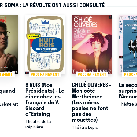
R SOMA : LA RÉVOLTE ONT AUSSI CONSULTÉ
NEMENT
PROCHAINEMENT
PROCHAINEMENT
PROCH
-
8 ROIS (Nos
CHLOÉ OLIVERES -
La sec
 quand
Présidents) - Le
Mon côté
surpris
dîner chez les
Wertheimer
l’Amou
français de V.
(Les mères
 13ème Art
Théâtre l
Giscard
poules ne font
d"Estaing
pas des
mouettes)
Théâtre de La
Pépinière
Théâtre Lepic