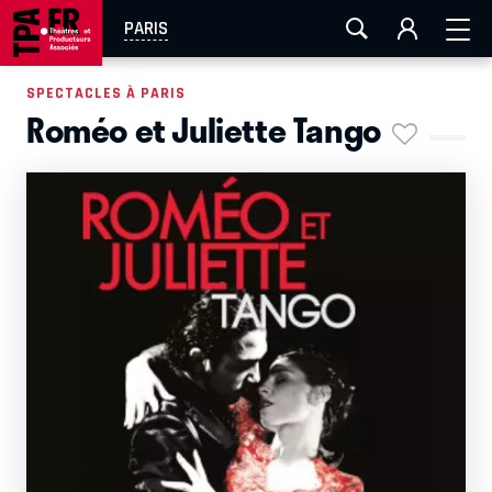
AIX-MARSEILLE
AURAY
CAEN
LA ROCHELLE
PARIS
ROUEN
TOULOUSE
FESTIVAL OFF AVIGNON
SPECTACLES À PARIS
Roméo et Juliette Tango
EN TOURNÉE