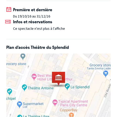
Captain America etc... et surtout les enfants présents dans
Première et dernière
la salle ! De la magie, des énigmes, des combats, des quizz,
Du 19/10/16 au 31/12/16
de la danse, de l'aventure et surtout de l'interactivité, ne
Infos et réservations
ratez pas ce spectacle idéal pour les vacances et les fêtes !
Ce spectacle n'est plus à l’affiche
De 0 à 99 ans. Durée du spectacle : 45 minutes.
Plan d’accès Théâtre du Splendid