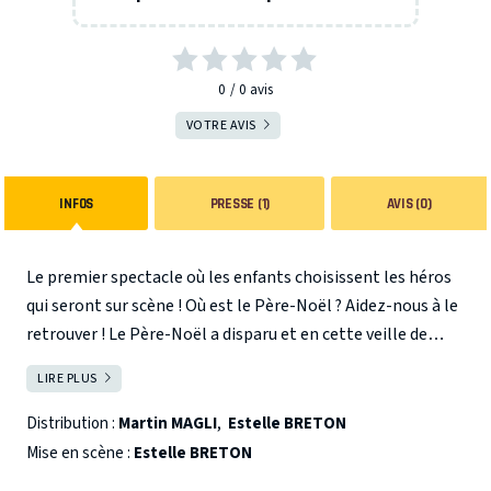
0
0
avis
VOTRE AVIS
INFOS
PRESSE (1)
AVIS (0)
Le premier spectacle où les enfants choisissent les héros
qui seront sur scène ! Où est le Père-Noël ? Aidez-nous à le
retrouver ! Le Père-Noël a disparu et en cette veille de
Noël c’est une catastrophe ! S’il n’est pas revenu à temps
LIRE PLUS
FERMER
il ne pourra pas faire la distribution des cadeaux… La
Mère-Noël essaie à tout prix de le retrouver et fait appel à
Distribution :
Martin MAGLI
,
Estelle BRETON
ses amis qui auront été choisis : Spiderman, Dora
Mise en scène :
Estelle BRETON
l'exploratrice, Hercule, La Reine des Neiges, Harry Potter,