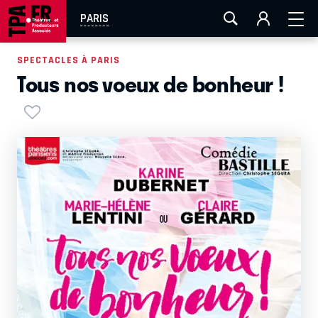
AIX-MARSEILLE
AURAY
CAEN
LA ROCHELLE
PARIS
ROUEN
TOULOUSE
FESTIVAL OFF AVIGNON
SPECTACLES À PARIS
Tous nos voeux de bonheur !
EN TOURNÉE