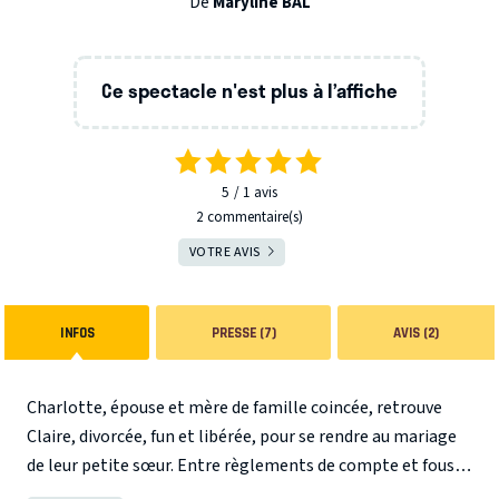
De
Maryline BAL
Ce spectacle n'est plus à l’affiche
5
1
avis
2 commentaire(s)
VOTRE AVIS
INFOS
PRESSE (7)
AVIS (2)
Charlotte, épouse et mère de famille coincée, retrouve
Claire, divorcée, fun et libérée, pour se rendre au mariage
de leur petite sœur. Entre règlements de compte et fous
rires, les sisters que tout oppose vont tenter de se