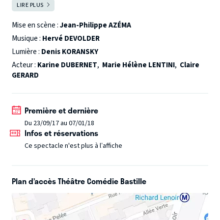
LIRE PLUS
FERMER
rapprocher. Une comédie explosive emmenée par Karine
Dubernet, l’humoriste vue dans les pièces Les Bonobos et
Mise en scène :
Jean-Philippe AZÉMA
dans Sans filtre, Marie-Hélène Lentini, actrice de Pep’s et
Musique :
Hervé DEVOLDER
Claire Gérard, l'incontournable bourgeoise de la comédie
Lumière :
Denis KORANSKY
Le Clan des divorcées. Une journée inoubliable entre
Acteur :
Karine DUBERNET
,
Marie Hélène LENTINI
,
Claire
révélations, complicité retrouvée et éclats de rire !
GERARD
Première et dernière
Du 23/09/17 au 07/01/18
Infos et réservations
Ce spectacle n'est plus à l’affiche
Plan d’accès Théâtre Comédie Bastille