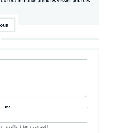
e, où tout le monde prend les vessies pour des
tous
Email
Jamais affiché, jamais partagé !