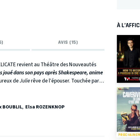
À L’AFFI
5)
AVIS (15)
ELICATE revient au Théâtre des Nouveautés
us joué dans son pays après Shakespeare, anime
ureux de
Julie
rêve de l’épouser. Touchée par
nt
Philippe
, de 20 ans son aîné et marié à
pe chez lui et fait croire à Nicolas qu’elle se
alentendus, quiproquos se succèdent ! La
x BOUBLIL
,
Elsa ROZENKNOP
er dans une situation très… délicate !
PROCHAINE