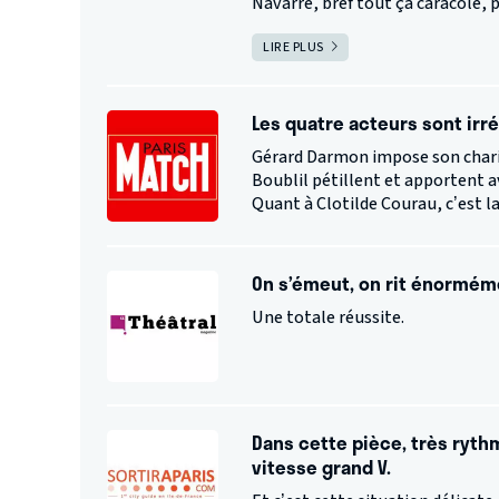
Navarre, bref tout ça caracole, p
LIRE PLUS
Les quatre acteurs sont irré
Gérard Darmon impose son chari
Boublil pétillent et apportent 
Quant à Clotilde Courau, c’est l
On s’émeut, on rit énormém
Une totale réussite.
Dans cette pièce, très ryth
vitesse grand V.