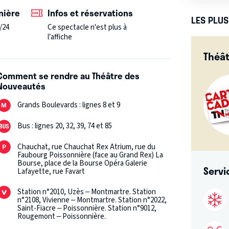
nière
Infos et réservations
LES PLU
/24
Ce spectacle n'est plus à
l’affiche
Théâ
Comment se rendre au Théâtre des
Nouveautés
Grands Boulevards : lignes 8 et 9
Bus : lignes 20, 32, 39, 74 et 85
Chauchat, rue Chauchat Rex Atrium, rue du
Faubourg Poissonnière (face au Grand Rex) La
Bourse, place de la Bourse Opéra Galerie
Servi
Lafayette, rue Favart
Station n°2010, Uzès – Montmartre. Station
n°2108, Vivienne – Montmartre. Station n°2022,
Saint-Fiacre – Poissonnière. Station n°9012,
Rougemont – Poissonnière.