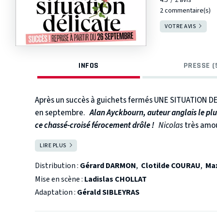
2 commentaire(s)
VOTRE AVIS
INFOS
PRESSE (
Après un succès à guichets fermés UNE SITUATION D
en septembre.
Alan Ayckbourn, auteur anglais le pl
ce chassé-croisé férocement drôle !
Nicolas
très amo
cet amour fou, elle décide de rompre avec son ama
LIRE PLUS
FERMER
Marianne
. Elle doit rencontrer une dernière fois Philip
rend chez ses parents. Il va secrètement la suivre.
M
Distribution :
Gérard DARMON
,
Clotilde COURAU
,
Ma
catastrophe n’est jamais loin et tous vont se retrouv
Mise en scène :
Ladislas CHOLLAT
Adaptation :
Gérald SIBLEYRAS