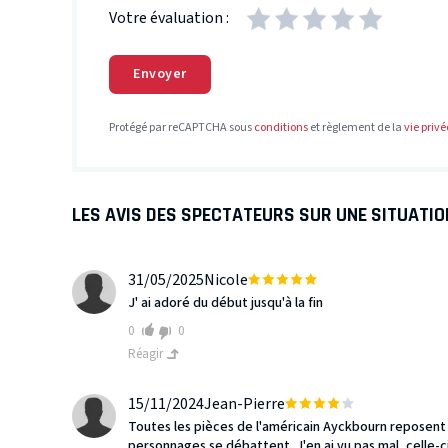
Votre évaluation :
Envoyer
Protégé par reCAPTCHA sous
conditions
et règlement de la
vie privé
LES AVIS DES SPECTATEURS SUR UNE SITUATIO
31/05/2025
Nicole
J' ai adoré du début jusqu'à la fin
0
0
Réagir
15/11/2024
Jean-Pierre
Toutes les pièces de l'américain Ayckbourn reposent
personnages se débattent. J'en ai vu pas mal, celle-ci 