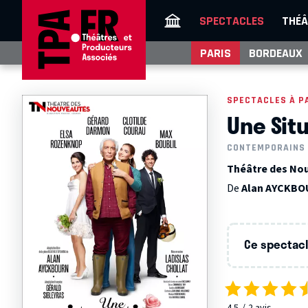
SPECTACLES
THÉÂ
PARIS
BORDEAUX
SPECTACLES À P
Une Sit
CONTEMPORAINS
Théâtre des Nou
De
Alan AYCKB
Ce spectacle
4.5
2
avis