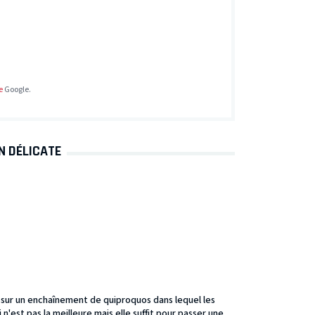
e
Google.
N DÉLICATE
 sur un enchaînement de quiproquos dans lequel les
n'est pas la meilleure mais elle suffit pour passer une