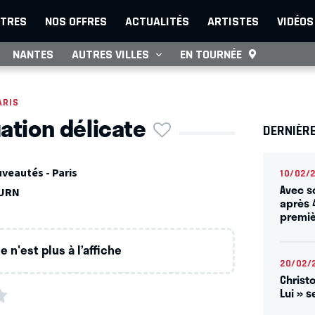
TRES
NOS OFFRES
ACTUALITÉS
ARTISTES
VIDÉOS
NANTES
AUTRES VILLES
EN TOURNÉE
ARIS
uation délicate
DERNIÈR
veautés - Paris
10/02/
Avec s
OURN
après 
premiè
 n'est plus à l’affiche
20/02/
Christ
Lui » s