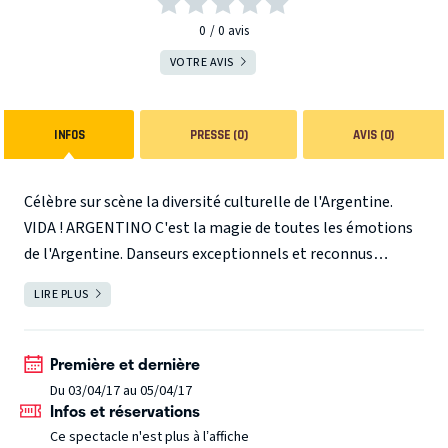
0
0
avis
VOTRE AVIS
INFOS
PRESSE (0)
AVIS (0)
Célèbre sur scène la diversité culturelle de l'Argentine.
VIDA ! ARGENTINO C'est la magie de toutes les émotions
de l'Argentine. Danseurs exceptionnels et reconnus
internationalement, Nicole Nau et Luis Pereyra viennent
LIRE PLUS
FERMER
enfin présenter leur dernière création à Paris. Danseurs,
musiciens et chanteurs plongent le public dans un bain
d'émotions envoûtantes et reflètent l'âme et l'histoire de
Première et dernière
ce merveilleux pays.
Du 03/04/17 au 05/04/17
Infos et réservations
Ce spectacle n'est plus à l’affiche