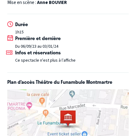
S’ensuit alors une course effrénée et trépidante contre le
Mise en scène :
Anne BOUVIER
système en place dont il est le produit et le maître.
Pourra-t-il échapper à la bête financière implacable dont
Durée
il fut le dompteur magnifique ? Son salut en dépend, et le
1h15
nôtre aussi…
Mais est-il possible de tout perdre quand on
Première et dernière
possède tout ?
Pas si simple…
Drôle, corrosive et
Du 06/09/23 au 03/01/24
touchante, cette fable moderne pourrait bien vous
Infos et réservations
surprendre et émouvoir.
Ce spectacle n'est plus à l’affiche
Plan d’accès Théâtre du Funambule Montmartre