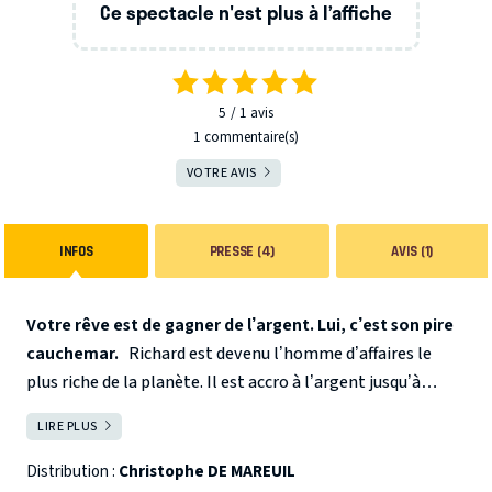
Ce spectacle n'est plus à l’affiche
5
1
avis
1 commentaire(s)
VOTRE AVIS
INFOS
PRESSE (4)
AVIS (1)
Votre rêve est de gagner de l’argent. Lui, c’est son pire
cauchemar.
Richard est devenu l’homme d’affaires le
plus riche de la planète. Il est accro à l’argent jusqu’à
l’overdose. Il doit entamer une cure de désintoxication
LIRE PLUS
FERMER
monétaire pour sauver sa vie et celle de ses proches : plus
ses dividendes enflent, plus Gaïa, sa fille, s'affaiblit.
Distribution :
Christophe DE MAREUIL